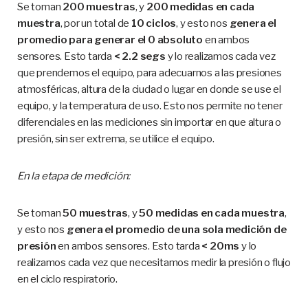
Se toman
200 muestras
, y
200 medidas en cada
muestra
, por un total de
10 ciclos
, y esto nos
genera el
promedio para generar el 0 absoluto
en ambos
sensores. Esto tarda
< 2.2 segs
y lo realizamos cada vez
que prendemos el equipo, para adecuarnos a las presiones
atmosféricas, altura de la ciudad o lugar en donde se use el
equipo, y la temperatura de uso. Esto nos permite no tener
diferenciales en las mediciones sin importar en que altura o
presión, sin ser extrema, se utilice el equipo.
En la etapa de medición:
Se toman
50 muestras
, y
50 medidas en cada muestra
,
y esto nos
genera el promedio de una sola medición de
presión
en ambos sensores. Esto tarda
< 20ms
y lo
realizamos cada vez que necesitamos medir la presión o flujo
en el ciclo respiratorio.