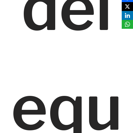
del
equ