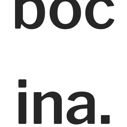
boc
ina.