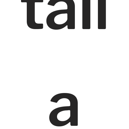
tall
a