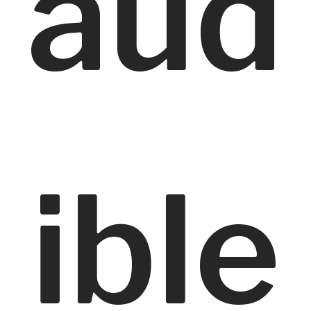
aud
ible