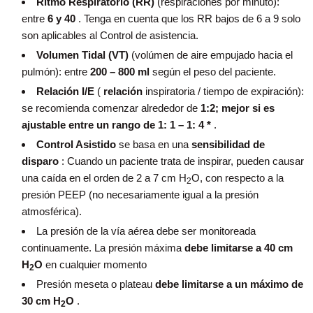
Ritmo Respiratorio (RR)
(respiraciones por minuto):
entre
6 y 40
.
Tenga en cuenta que los RR bajos de 6 a 9 solo
son aplicables al Control de asistencia.
Volumen Tidal
(VT)
(volúmen de aire empujado hacia el
pulmón): entre
200 – 800 ml
según el peso del paciente.
Relación I/E
(
relación
inspiratoria / tiempo de expiración):
se recomienda comenzar alrededor de
1:2;
mejor si es
ajustable entre un rango de 1: 1 – 1: 4 *
.
Control Asistido
se basa en una
sensibilidad de
disparo
: Cuando un paciente trata de inspirar, pueden causar
una caída en el orden de 2 a 7 cm H
O, con respecto a la
2
presión PEEP (no necesariamente igual a la presión
atmosférica).
La presión de la vía aérea debe ser monitoreada
continuamente.
La presión máxima
debe limitarse a 40 cm
H
O
en cualquier momento
2
Presión meseta o plateau
debe limitarse a un máximo de
30 cm H
O
.
2